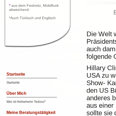
*
aus dem Festnetz, Mobilfunk
abweichend.
*Auch Türkisch und Englisch
Die Welt 
Präsident
auch dami
folgende 
Hillary Cl
USA zu w
Startseite
Show- Kam
Startseite
den US Bü
Über Mich
anderes br
Wer ist Hellseherin Tedora?
aus einer
sollte si
Meine Beratungstätigkeit