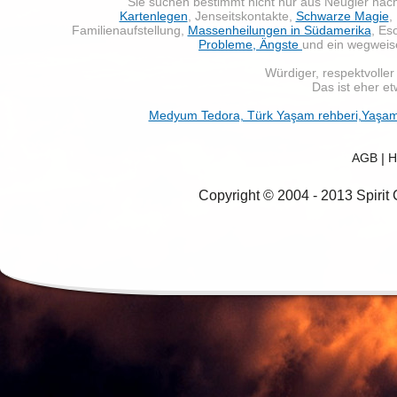
Sie suchen bestimmt nicht nur aus Neugier na
Kartenlegen
, Jenseitskontakte,
Schwarze Magie
,
Familienaufstellung,
Massenheilungen in Südamerika
, Es
Probleme, Ängste
und ein wegwei
Würdiger, respektvoller 
Das ist eher et
Medyum Tedora, Türk Yaşam rehberi,Yaşam Kı
AGB
|
H
Copyright © 2004 - 2013 Spirit